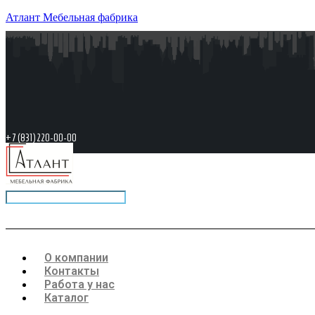
Перейти
Атлант Мебельная фабрика
к
содержимому
+7 (831) 220-00-00
Меню
О компании
Контакты
Работа у нас
Каталог