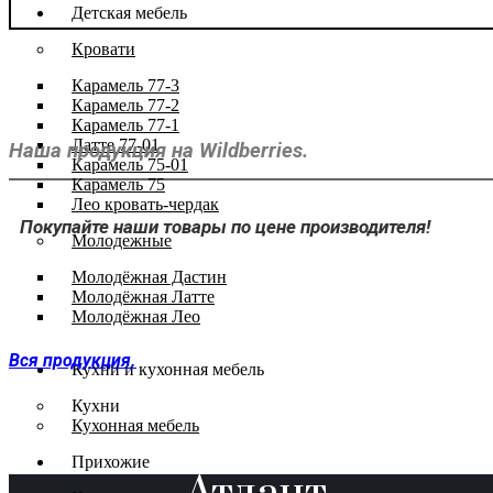
Детская мебель
Кровати
Карамель 77-3
Карамель 77-2
Карамель 77-1
Латте 77-01
Наша продукция на Wildberries.
Карамель 75-01
Карамель 75
Лео кровать-чердак
Покупайте наши товары по цене производителя!
Молодежные
Молодёжная Дастин
Молодёжная Латте
Молодёжная Лео
Вся продукция.
Кухни и кухонная мебель
Кухни
Кухонная мебель
Прихожие