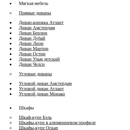
Мягкая мебель
Прямые диваны
Диван-книжка Атлант
Диван Амстердам
Диван Берлин
Диван Дубай
Диван Лион
Диван Мартин
Диван Остин
Диван Ульм детский
Диван Челси
Угловые диваны
Угловой диван Амстердам
Угловой диван Атлант
Угловой диван Монако
Шкафы
Шкаф-купе Бэль
Шкафы-купе в алюминиевом профиле
Шкафы-купе Оскар