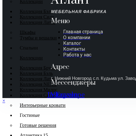
Атлант
Коллекции
МЕБЕЛЬНАЯ ФАБРИКА
Коллекция Бэль
Коллекция Сиде
Меню
Коллекция Латте
Главная страница
Шкафы
О компании
Тумбы и вешалки
Каталог
Спальни
Контакты
Работа у нас
Коллекции
Адрес
Коллекция Бруно
Коллекция Бэль
г. Нижний Новгород с.п. Кудьма ул. Заво
Коллекция Латте
Мессенджеры
Коллекция NEXT
Коллекция Милос
Instagram
Vk
Envelope
Коллекция Сити
×
Интерьерные кровати
Гостиные
Готовые решения
Атлантика 15