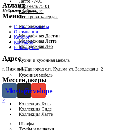
Латте 77-01
Атлант
Карамель 75-01
Мебельная фабрика
Карамель 75
Меню
Лео кровать-чердак
Молодежные
Главная страница
О компании
Молодёжная Дастин
Каталог
Молодёжная Латте
Контакты
Молодёжная Лео
Работа у нас
Адрес
Кухни и кухонная мебель
г. Нижний Новгород с.п. Кудьма ул. Заводская д. 2
Кухни
Кухонная мебель
Мессенджеры
Прихожие
Vk
Instagram
Envelope
Коллекции
×
Коллекция Бэль
Коллекция Сиде
Коллекция Латте
Шкафы
Тумбы и вешалки