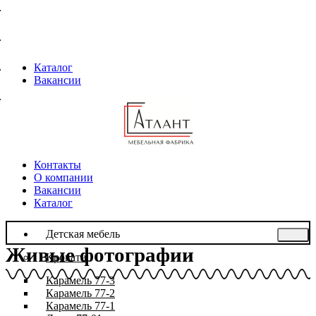
Каталог
Вакансии
Контакты
О компании
Вакансии
Каталог
Детская мебель
Живые фотографии
Кровати
Карамель 77-3
Карамель 77-2
Карамель 77-1